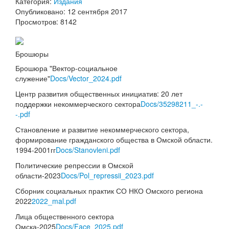
Категория:
Издания
Опубликовано: 12 сентября 2017
Просмотров: 8142
Брошюры
Брошюра "Вектор-социальное
служение"
Docs/Vector_2024.pdf
Центр развития общественных инициатив: 20 лет
поддержки некоммерческого сектора
Docs/35298211_-.-
-.pdf
Становление и развитие некоммерческого сектора,
формирование гражданского общества в Омской области.
1994-2001гг
Docs/Stanovleni.pdf
Политические репрессии в Омской
области-2023
Docs/Pol_repressii_2023.pdf
Сборник социальных практик СО НКО Омского региона
2022
2022_mal.pdf
Лица общественного сектора
Омска-2025
Docs/Face_2025.pdf